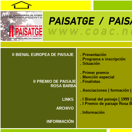
II BIENAL EUROPEA DE PAISAJE
.
Presentación
.
Programa e inscripción
.
Situación
.
Primer premio
.
Mención especial
II PREMIO DE PAISAJE
.
Finalistas
ROSA BARBA
.
Asociaciones
|
formación
.
I Bienal del paisaje [ 1999 ]
LINKS
.
I Premio de paisaje Rosa B
ARCHIVO
.
Información
INFORMACIÓN